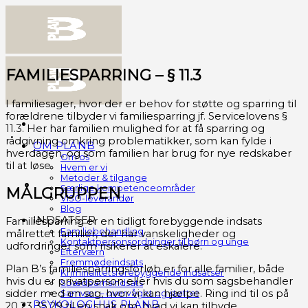
Skip
to
content
FAMILIESPARRING – § 11.3
I familiesager, hvor der er behov for støtte og sparring til
forældrene tilbyder vi familiesparring jf. Servicelovens §
11.3. Her har familien mulighed for at få sparring og
rådgivning omkring problematikker, som kan fylde i
OM PLANB
hverdagen, og som familien har brug for nye redskaber
Om os
til at løse.
Hvem er vi
Metoder & tilgange
Særlige kompetenceområder
MÅLGRUPPEN
VISO-leverandør
Blog
INDSATSER
Familiesparring er en tidligt forebyggende indsats
Familiebehandling
målrettet familier, der har vanskeligheder og
Kontaktpersonsordninger til børn og unge
udfordringer som risikerer at eskalere.
Efterværn
Fremmødeindsats
Plan B’s familiesparringsforløb er for alle familier, både
Kriminalitetsforebyggende indsatser
hvis du er privatperson eller hvis du som sagsbehandler
Spædbarnsindsats
sidder med en sag, hvor vi kan hjælpe. Ring ind til os på
Samvær – overvåget og støttet
PSYKOLOGHUS PLANB
20 23 35 29 til en snak om, hvad vi kan tilbyde.