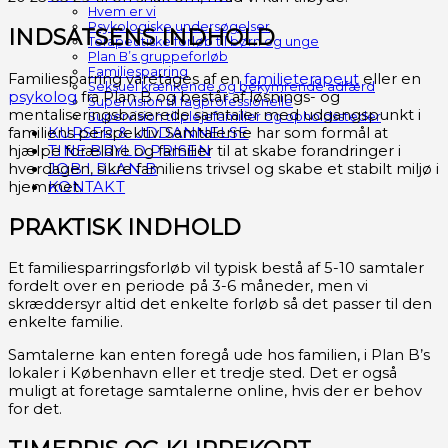
Hvem er vi
Psykologiske undersøgelser
INDSATSENS INDHOLD
Terapeutiske forløb til børn og unge
Plan B’s gruppeforløb
Familiesparring
Familiesparring varetages af en
familieterapeut
eller en
Seksuel krænkende og bekymrende adfærd
psykolog
fra Plan B og består af løsnings- og
Supervision til fagprofessionelle
mentaliseringsbaserede samtaler med udgangspunkt i
Supervision til plejefamilier og opholdssteder
familiens perspektiv. Samtalerne har som formål at
KURSER & UDDANNELSE
hjælpe forældre og familier til at skabe forandringer i
TINE BRYLD PRISEN
hverdagen, sikre familiens trivsel og skabe et stabilt miljø i
JOB I PLAN B
hjemmet.
KONTAKT
PRAKTISK INDHOLD
Et familiesparringsforløb vil typisk bestå af 5-10 samtaler
fordelt over en periode på 3-6 måneder, men vi
skræddersyr altid det enkelte forløb så det passer til den
enkelte familie.
Samtalerne kan enten foregå ude hos familien, i Plan B’s
lokaler i København eller et tredje sted. Det er også
muligt at foretage samtalerne online, hvis der er behov
for det.