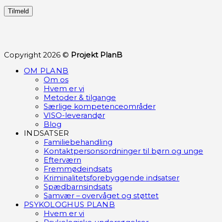
Copyright 2026 ©
Projekt PlanB
OM PLANB
Om os
Hvem er vi
Metoder & tilgange
Særlige kompetenceområder
VISO-leverandør
Blog
INDSATSER
Familiebehandling
Kontaktpersonsordninger til børn og unge
Efterværn
Fremmødeindsats
Kriminalitetsforebyggende indsatser
Spædbarnsindsats
Samvær – overvåget og støttet
PSYKOLOGHUS PLANB
Hvem er vi